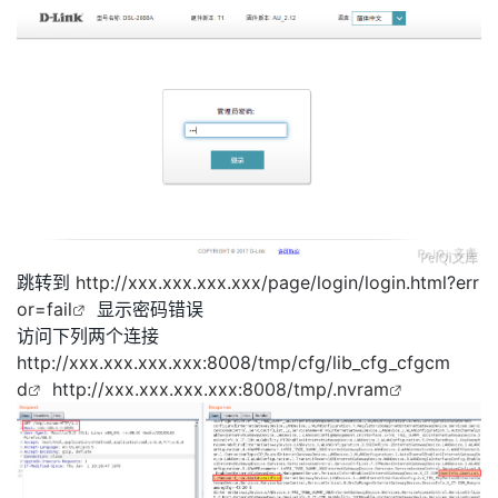
跳转到
http://xxx.xxx.xxx.xxx/page/login/login.html?err
or=fail
显示密码错误
访问下列两个连接
http://xxx.xxx.xxx.xxx:8008/tmp/cfg/lib_cfg_cfgcm
d
http://xxx.xxx.xxx.xxx:8008/tmp/.nvram