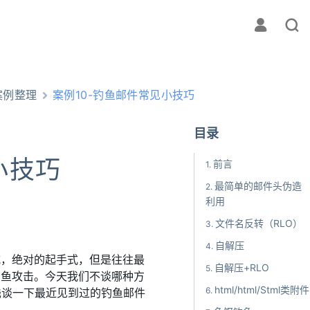
案例整理
案例10-钓鱼邮件常见小技巧
目录
小技巧
前言
最简单的邮件头伪造
利用
文件名反转（RLO）
自解压
式，绝对的起手式，但是往往最
自解压+RLO
钓鱼攻击。今天我们不谈哪种方
html/html/Stml类附件
浅谈一下最近见到过的钓鱼邮件