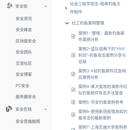
社会工程学攻击-简单钓鱼文
安全街
件制作
安全资讯
社工钓鱼案例整理
安全峰会
案例1--警惕：最新钓鱼邮
件案例分析
区块链安全
案例2–蓝队视角下的“HVV
安全团队
利剑”-钓鱼攻击案例分享与
总结
交流社区
案例3-X站钓鱼邮件应急响
安全博客
应案例分析
PC安全
案例4-某大型攻防演练中红
队钓鱼邮件攻击手法复盘
服务器安全
案例5-币安钓鱼案例参考
安全在线
案例6-使用新冠疫情发起钓
鱼攻击的最新案例
安全思维脑图
案例7-上海交通大学案例参