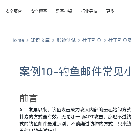
安全聚合
安全博客
黑客小镇
行业导航
更多
Home
知识文库
渗透测试
社工钓鱼
社工钓鱼
案例10-钓鱼邮件常见
前言
APT发展以来，钓鱼攻击成为攻入内部的最起始的方
朴素的方式最有效。无论哪一场APT攻击，都逃不过
式的钓鱼邮件最难识别，不谈绕过防护的方式，只来
里使用的奇淫巧计。