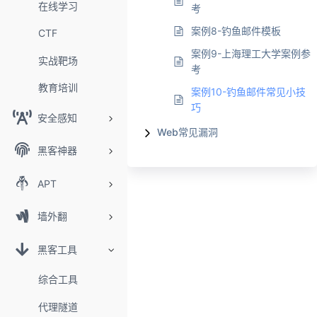
在线学习
考
案例8-钓鱼邮件模板
CTF
案例9-上海理工大学案例参
实战靶场
考
教育培训
案例10-钓鱼邮件常见小技
巧
安全感知
Web常见漏洞
黑客神器
APT
墙外翻
黑客工具
综合工具
代理隧道