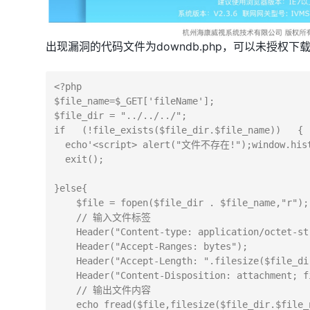
出现漏洞的代码文件为downdb.php，可以未授权下
<?php

$file_name=$_GET['fileName'];

$file_dir = "../../../";

if   (!file_exists($file_dir.$file_name)) 
  echo'<script> alert("文件不存在!");window.history.back(-1);</script>'; 

  exit();

}else{    

    $file = fopen($file_dir . $file_name,"r"); // 打开文件

    // 输入文件标签

    Header("Content-type: application/octet-stream");

    Header("Accept-Ranges: bytes");

    Header("Accept-Length: ".filesize($file_dir . $file_name));

    Header("Content-Disposition: attachment; filename=" . $file_name);

    // 输出文件内容

    echo fread($file,filesize($file_dir.$file_name));
