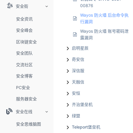
00876
安全街
Wayos 防火墙 后台命令执
安全资讯
行漏洞
安全峰会
Wayos 防火墙 账号密码泄
露漏洞
区块链安全
启明星辰
安全团队
奇安信
交流社区
深信服
安全博客
天融信
PC安全
安恒
服务器安全
齐治堡垒机
安全在线
绿盟
安全思维脑图
Teleport堡垒机