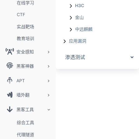
在线学习
H3C
CTF
金山
实战靶场
中远麒麟
教育培训
应用漏洞
安全感知
渗透测试
黑客神器
APT
墙外翻
黑客工具
综合工具
代理隧道