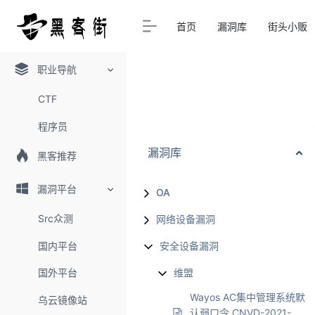
首页
漏洞库
街头小贩
职业导航
CTF
程序员
漏洞库
黑客推荐
漏洞平台
OA
Src众测
网络设备漏洞
国内平台
安全设备漏洞
国外平台
维盟
Wayos AC集中管理系统默
乌云镜像站
认弱口令 CNVD-2021-