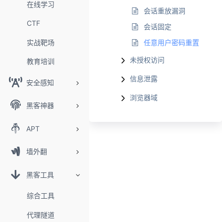
在线学习
会话重放漏洞
CTF
会话固定
实战靶场
任意用户密码重置
未授权访问
教育培训
信息泄露
安全感知
浏览器域
黑客神器
APT
墙外翻
黑客工具
综合工具
代理隧道