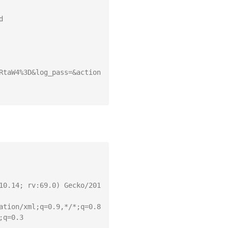


RtaW4%3D&log_pass=&action
10.14; rv:69.0) Gecko/201
ation/xml;q=0.9,*/*;q=0.8

q=0.3
