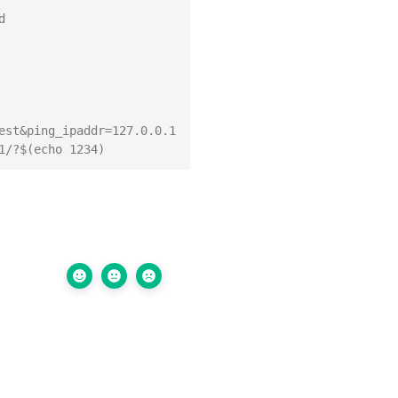


est&ping_ipaddr=127.0.0.1
1/?$(echo 1234)