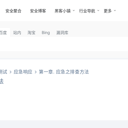
安全聚合
安全博客
黑客小镇
行业导航
更多
百度
站内
淘宝
Bing
漏洞库
测试
应急响应
第一章. 应急之排查方法
法