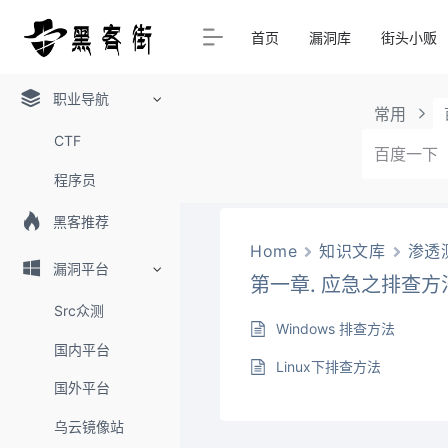
首页
漏洞库
街头小贩
职业导航
常用
CTF
程序员
黑客推荐
Home
知识文库
渗透
漏洞平台
第一章. 应急之排查方
Src众测
Windows 排查方法
国内平台
Linux下排查方法
国外平台
乌云镜像站