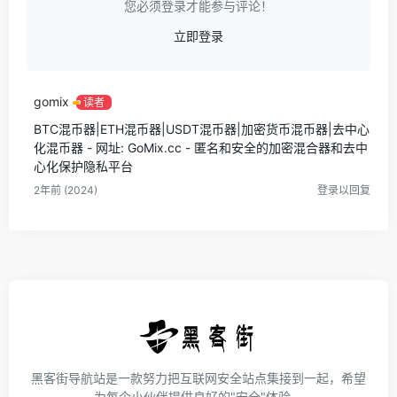
您必须登录才能参与评论！
立即登录
gomix
读者
BTC混币器|ETH混币器|USDT混币器|加密货币混币器|去中心
化混币器 - 网址: GoMix.cc - 匿名和安全的加密混合器和去中
心化保护隐私平台
2年前 (2024)
登录以回复
黑客街导航站是一款努力把互联网安全站点集接到一起，希望
为每个小伙伴提供良好的"安全"体验。