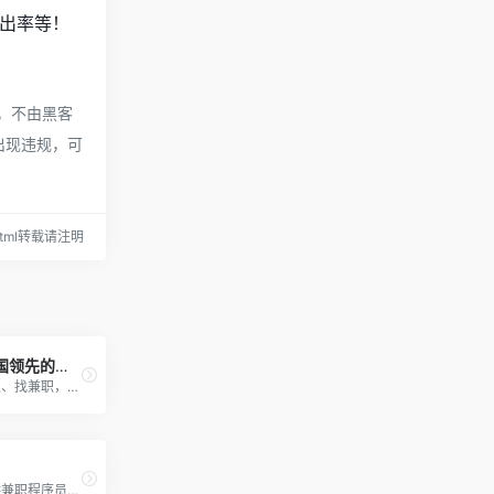
跳出率等！
，不由黑客
出现违规，可
7.html转载请注明
猪八戒网-中国领先的企业服务平
找外包、找全职、找兼职，开...
程序员客栈提供兼职程序员、...