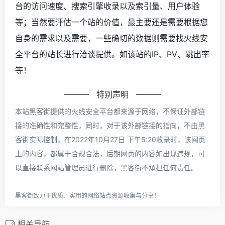
台的访问速度、搜索引擎收录以及索引量、用户体验
等；当然要评估一个站的价值，最主要还是需要根据您
自身的需求以及需要，一些确切的数据则需要找火线安
全平台的站长进行洽谈提供。如该站的IP、PV、跳出率
等！
特别声明
本站黑客街提供的火线安全平台都来源于网络，不保证外部链
接的准确性和完整性，同时，对于该外部链接的指向，不由黑
客街实际控制，在2022年10月27日 下午5:20收录时，该网页
上的内容，都属于合规合法，后期网页的内容如出现违规，可
以直接联系网站管理员进行删除，黑客街不承担任何责任。
黑客街致力于优质、实用的网络站点资源收集与分享！
相关导航