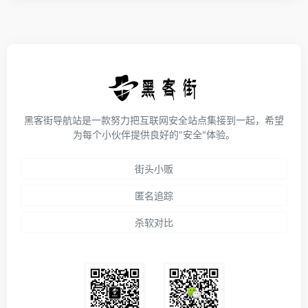
黑客街导航站是一款努力把互联网安全站点集接到一起，希望
为每个小伙伴提供良好的"安全"体验。
街头小贩
匿名追踪
杀软对比