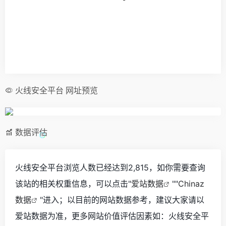
火线安全平台 网址预览
数据评估
火线安全平台浏览人数已经达到2,815，如你需要查询
该站的相关权重信息，可以点击"
爱站数据
""
Chinaz
数据
"进入；以目前的网站数据参考，建议大家请以
爱站数据为准，更多网站价值评估因素如：火线安全平