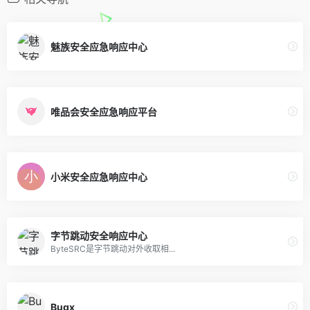
魅族安全应急响应中心
唯品会安全应急响应平台
小米安全应急响应中心
字节跳动安全响应中心
ByteSRC是字节跳动对外收取相...
Bugx