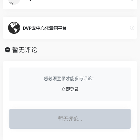
DVP去中心化漏洞平台
暂无评论
您必须登录才能参与评论！
立即登录
暂无评论...