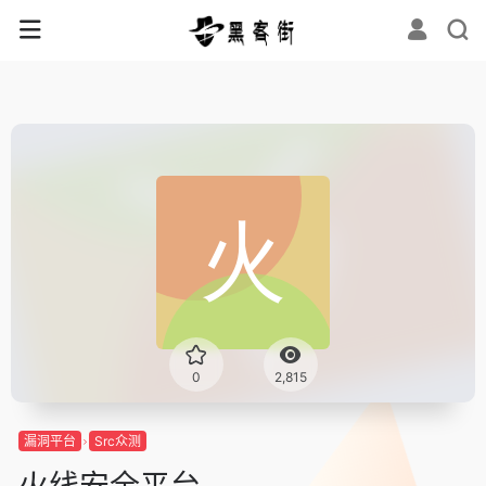
0
2,815
漏洞平台
Src众测
火线安全平台