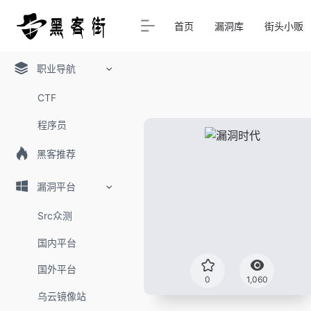
首页
漏洞库
街头小贩
职业导航
CTF
程序员
黑客推荐
漏洞平台
Src众测
国内平台
国外平台
0
1,060
乌云镜像站