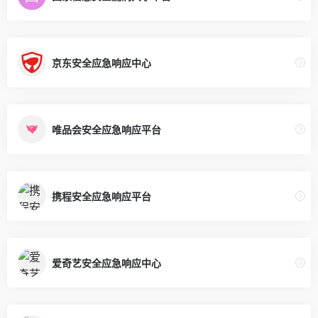
京东安全应急响应中心
唯品会安全应急响应平台
携程安全应急响应平台
爱奇艺安全应急响应中心