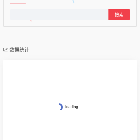
搜
索：
数据统计