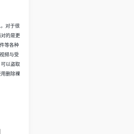
九，对于很
面对的是更
软件等各种
送视频与受
，可以盗取
费用删除裸