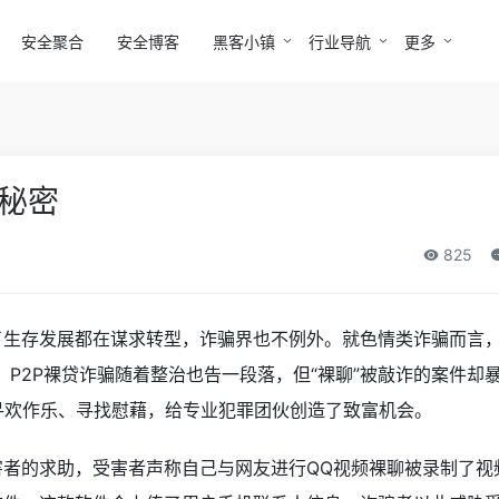
安全聚合
安全博客
黑客小镇
行业导航
更多
的秘密
825
了生存发展都在谋求转型，诈骗界也不例外。就色情类诈骗而言，
，P2P裸贷诈骗随着整治也告一段落，但“裸聊”被敲诈的案件却
寻欢作乐、寻找慰藉，给专业犯罪团伙创造了致富机会。
害者的求助，受害者声称自己与网友进行QQ视频裸聊被录制了视