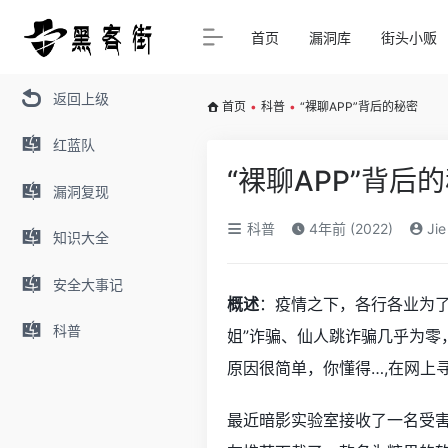
首页
漏洞库
街头小贩
返回上级
首页
•
科普
•
“裸聊APP”背后的秘密
红蓝队
“裸聊APP”背后
漏洞复现
科普
4年前 (2022)
Jie
知识大全
安全大事记
概述
：疫情之下，各行各业为
科普
姐”诈骗、仙人跳诈骗几乎为零
原因很简单，你懂得…,在网上
最近暗影实验室接收了一名受