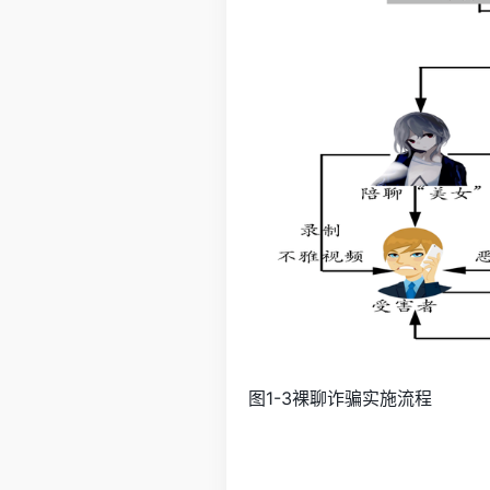
图1-3裸聊诈骗实施流程