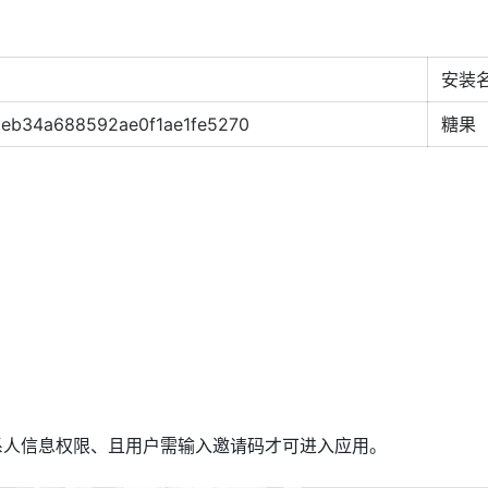
安装
eb34a688592ae0f1ae1fe5270
糖果
系人信息权限、且用户需输入邀请码才可进入应用。