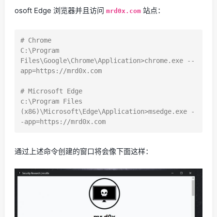
osoft Edge 浏览器并且访问
站点：
mrd0x.com
# Chrome

C:\Program 
Files\Google\Chrome\Application>chrome.exe --
app=https://mrd0x.com

# Microsoft Edge

c:\Program Files 
(x86)\Microsoft\Edge\Application>msedge.exe -
通过上述命令创建的窗口将会像下面这样：